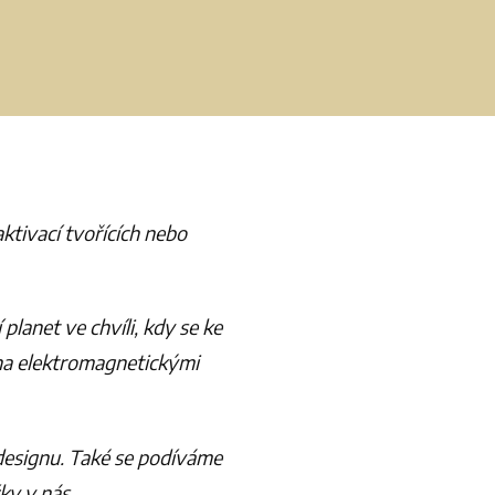
ktivací tvořících nebo
lanet ve chvíli, kdy se ke
ána elektromagnetickými
designu. Také se podíváme
ky v nás.