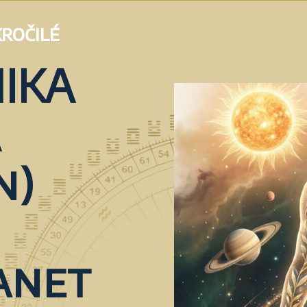
ročilé
IKA
A
n)
lanet