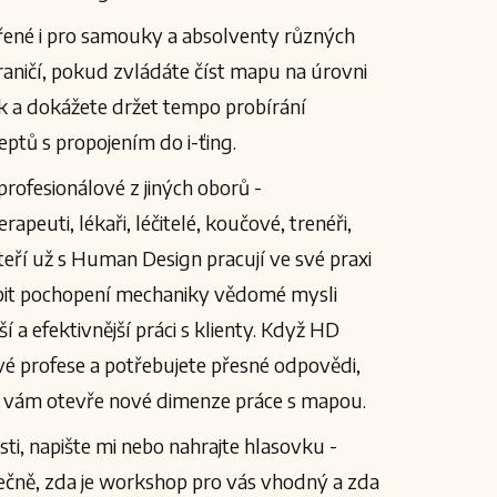
řené i pro samouky a absolventy různých
aničí, pokud zvládáte číst mapu na úrovni
ek a dokážete držet tempo probírání
ceptů s propojením do i-ťing.
 profesionálové z jiných oborů -
apeuti, lékaři, léčitelé, koučové, trenéři,
eří už s Human Design pracují ve své praxi
ubit pochopení mechaniky vědomé mysli
ší a efektivnější práci s klienty. Když HD
vé profese a potřebujete přesné odpovědi,
 vám otevře nové dimenze práce s mapou.
isti, napište mi nebo nahrajte hlasovku -
čně, zda je workshop pro vás vhodný a zda