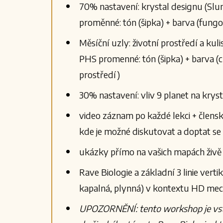
70% nastavení: krystal designu (Sl
proměnné: tón (šipka) + barva (fungo
Měsíční uzly: životní prostředí a kuli
PHS promenné: tón (šipka) + barva (
prostředí)
30% nastavení: vliv 9 planet na krys
video záznam po každé lekci + člensk
kde je možné diskutovat a doptat se
ukázky přímo na vašich mapách živě 
Rave Biologie a základní 3 linie verti
kapalná, plynná) v kontextu HD me
UPOZORNĚNÍ: tento workshop je v