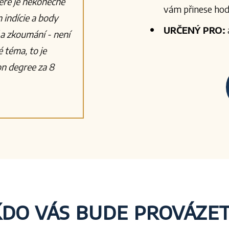
eré je nekonečné
vám přinese hod
 indície a body
URČENÝ PRO:
í a zkoumání - není
 téma, to je
on degree za 8
do vás bude provázet