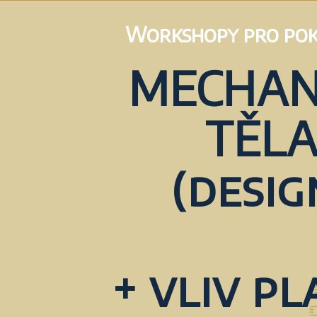
Workshopy pro pok
MECHAN
TĚL
(desig
+ vliv p