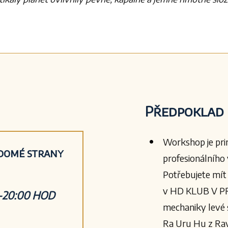
Předpoklad 
Workshop je pri
ědomé strany
profesionálního 
Potřebujete mít
v HD KLUB V PRA
0-20:00 HOD
mechaniky levé 
Ra Uru Hu z Ra