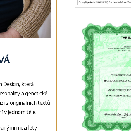
vá
 Design, která
sonality a genetické
zí z originálních textů
 v jednom těle.
vanými mezi lety