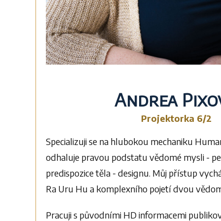
Andrea Pixo
Projektorka 6/2
Specializuji se na hlubokou mechaniku Human
odhaluje pravou podstatu vědomé mysli - per
predispozice těla - designu. Můj přístup vychá
Ra Uru Hu a komplexního pojetí dvou vědomí
Pracuji s původními HD informacemi publiko