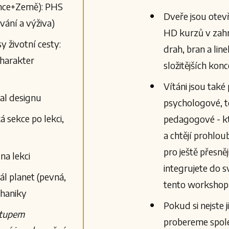
unce+Země): PHS
Dveře jsou otev
vání a výživa)
HD kurzů v zahr
sy životní cesty:
drah, bran a lin
charakter
složitějších kon
Vítáni jsou také
tal designu
psychologové, ter
á sekce po lekci,
pedagogové - kt
a chtějí prohlo
pro ještě přesněj
na lekci
integrujete do s
kál planet (pevná,
tento workshop
chaniky
Pokud si nejste j
stupem
probereme spole