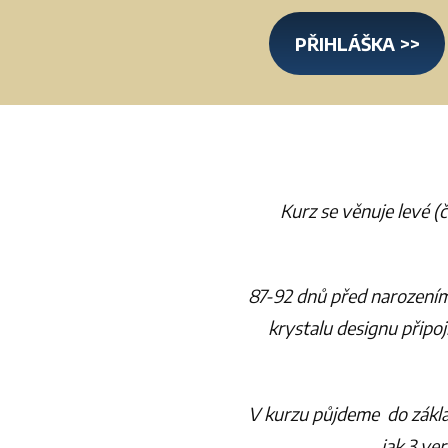
PŘIHLÁŠKA >>
Kurz se věnuje levé (
87-92 dnů před narozením 
krystalu designu připo
V kurzu půjdeme do zákla
jak 3 ve