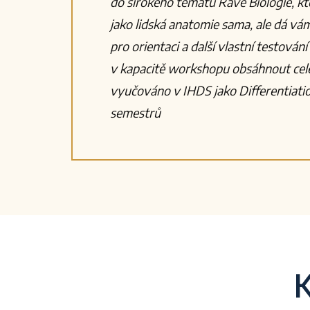
do širokého tématu Rave Biologie, kt
jako lidská anatomie sama, ale dá vám
pro orientaci a další vlastní testován
v kapacitě workshopu obsáhnout celé
vyučováno v IHDS jako Differentiati
semestrů
K