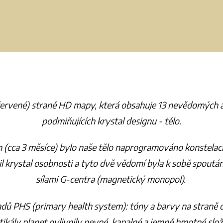
červené) straně HD mapy, která obsahuje 13 nevědomých a
podmiňujících krystal designu - tělo.
(cca 3 měsíce) bylo naše tělo naprogramováno konstelací p
jil krystal osobnosti a tyto dvě vědomí byla k sobě spout
sílami G-centra (magnetický monopol).
dů PHS (primary health system): tóny a barvy na straně 
rtikály planet ovlivnily pevné, kapalné a jemně hmotné slož