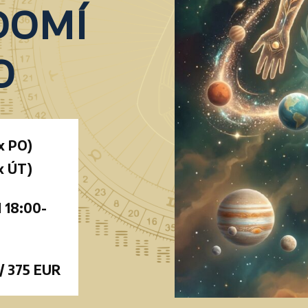
domí
o
x PO)
x ÚT)
 18:00-
/ 375 EUR