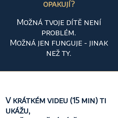
opakují?
Možná tvoje dítě není
problém.
Možná jen funguje - jinak
než ty.
V krátkém videu (15 min) ti
ukážu,