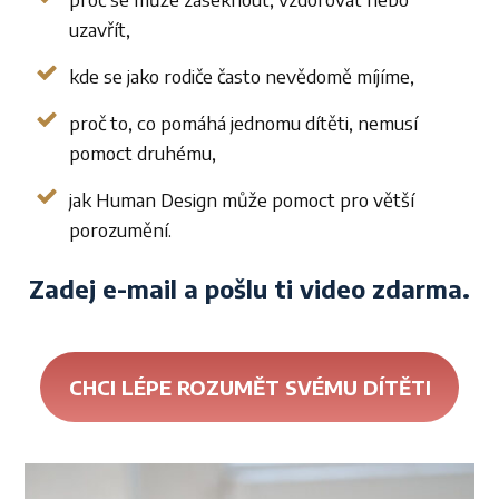
uzavřít,
kde se jako rodiče často nevědomě míjíme,
proč to, co pomáhá jednomu dítěti, nemusí
pomoct druhému,
jak Human Design může pomoct pro větší
porozumění.
Zadej e-mail a pošlu ti video zdarma.
CHCI LÉPE ROZUMĚT SVÉMU DÍTĚTI