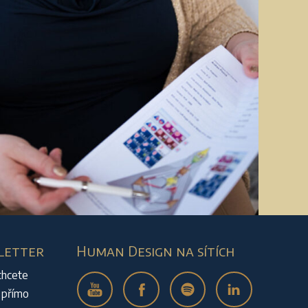
letter
Human Design na sítích
chcete
 přímo