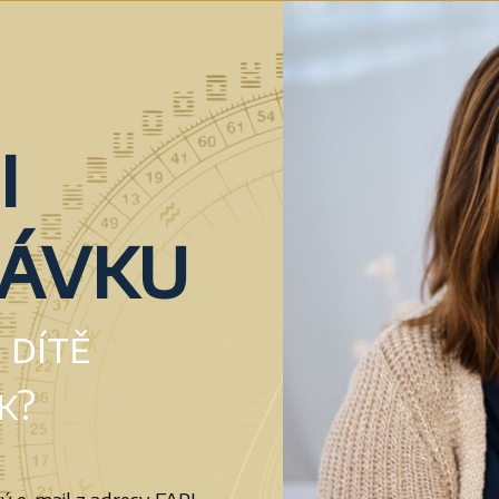
i
návku
 dítě
k?