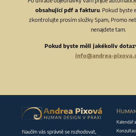
Po úhradě objednávky vám přijde automatick
obsahující pdf a fakturu
. Pokud byste e
zkontrolujte prosím složky Spam, Promo neb
nenajdete tam.
Pokud byste měli jakékoliv dotaz
info@andrea-pixova.
Human 
Kalendář a
Konzultac
Naučím vás správně se rozhodovat,