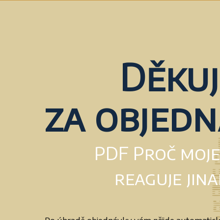
Děkuj
za objed
PDF Proč moje
reaguje jina