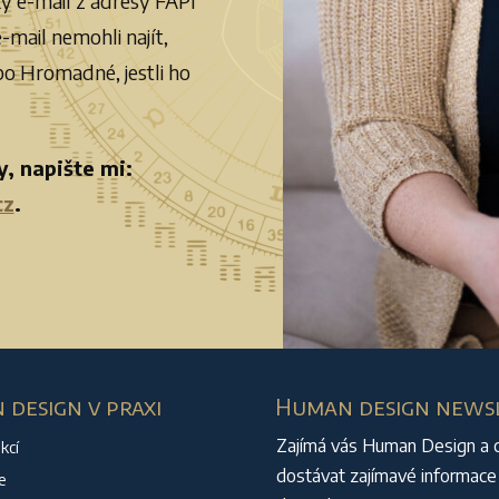
ý e-mail z adresy FAPI
-mail nemohli najít,
o Hromadné, jestli ho
y, napište mi:
cz
.
design v praxi
Human design news
Zajímá vás Human Design a 
kcí
dostávat zajímavé informace
e