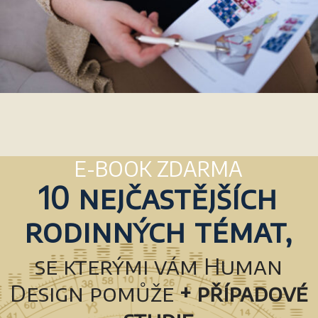
E-BOOK ZDARMA
10
nejčastějších
rodinných témat,
se kterými vám Human
Design pomůže
+ případové