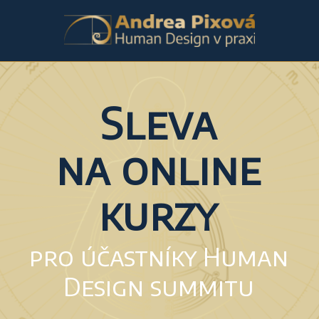
Sleva
na online
kurzy
pro účastníky Human
Design summitu