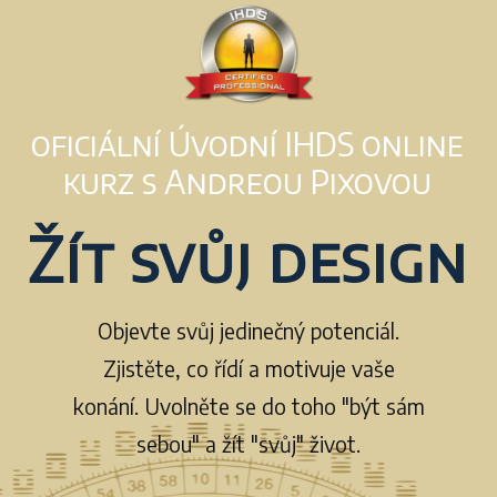
oficiální Úvodní IHDS online
kurz s Andreou Pixovou
Žít svůj design
Objevte svůj jedinečný potenciál.
Zjistěte, co řídí a motivuje vaše
konání. Uvolněte se do toho "být sám
sebou" a žít "svůj" život.