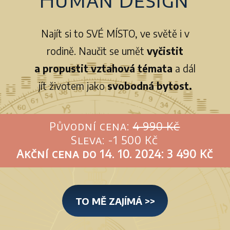
Najít si to SVÉ MÍSTO, ve světě i v
rodině. Naučit se umět
vyčistit
a propustit vztahová témata
a dál
jít životem jako
svobodná bytost.
Původní cena:
4 990 Kč
Sleva: -1 500 Kč
Akční cena do 14. 10. 2024: 3 490 Kč
TO MĚ ZAJÍMÁ >>