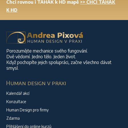
Chci rovnou i TAHÁK k HD mapě
>> CHCI TAHÁK
K HD
Porozumějte mechanice svého fungování.
Dvě vědomí. Jedno tělo. Jeden život.
Když pochopíte jejich spolupráci, začne všechno dávat
smysl.
Human design v praxi
Kalendář akcí
Konzultace
Human Design pro firmy
Zdarma
Přihlášení do online kurzů