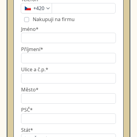
+420
Nakupuji na firmu
Jméno*
Příjmení*
Ulice a č.p.*
Město*
PSČ*
Stát*