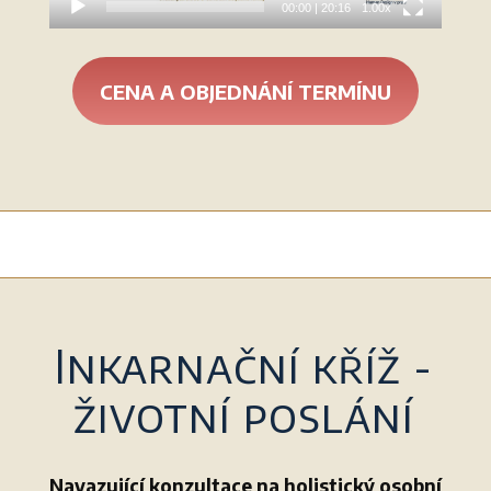
00:00
|
20:16
1.00x
CENA A OBJEDNÁNÍ TERMÍNU
Inkarnační kříž -
životní poslání
Navazující konzultace na holistický osobní