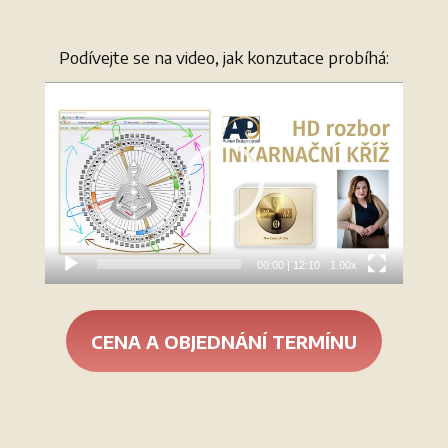
Podívejte se na video, jak konzutace probíhá:
Video
přehrávač
00:00
|
12:10
1.00x
CENA A OBJEDNÁNÍ TERMÍNU