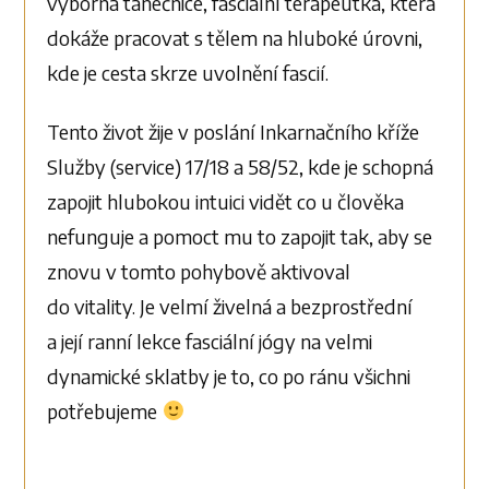
výborná tanečnice, fasciální terapeutka, která
dokáže pracovat s tělem na hluboké úrovni,
kde je cesta skrze uvolnění fascií.
Tento život žije v poslání Inkarnačního kříže
Služby (service) 17/18 a 58/52, kde je schopná
zapojit hlubokou intuici vidět co u člověka
nefunguje a pomoct mu to zapojit tak, aby se
znovu v tomto pohybově aktivoval
do vitality. Je velmí živelná a bezprostřední
a její ranní lekce fasciální jógy na velmi
dynamické sklatby je to, co po ránu všichni
potřebujeme