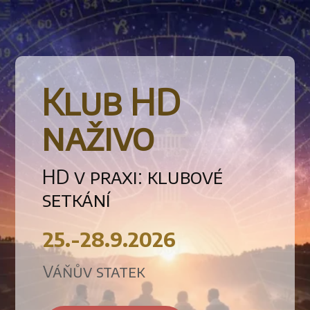
Klub HD
naživo
HD v praxi: klubové
setkání
25.-28.9.2026
Váňův statek