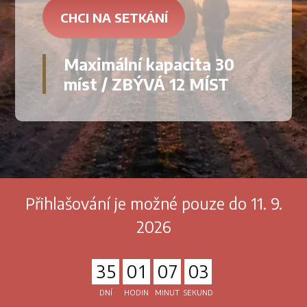
CHCI NA SETKÁNÍ
Maximální kapacita 30
míst / ZBÝVÁ 12 MÍST
Přihlašování je možné pouze do 11. 9.
2026
3
5
0
1
0
7
0
1
DNÍ
HODIN
MINUT
SEKUND