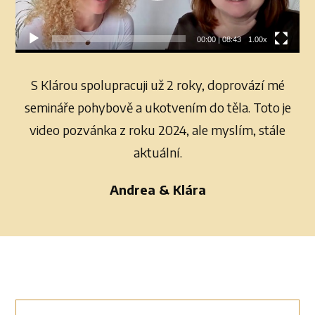
00:00
|
08:43
1.00x
S Klárou spolupracuji už 2 roky, doprovází mé
semináře pohybově a ukotvením do těla. Toto je
video pozvánka z roku 2024, ale myslím, stále
aktuální.
Andrea & Klára