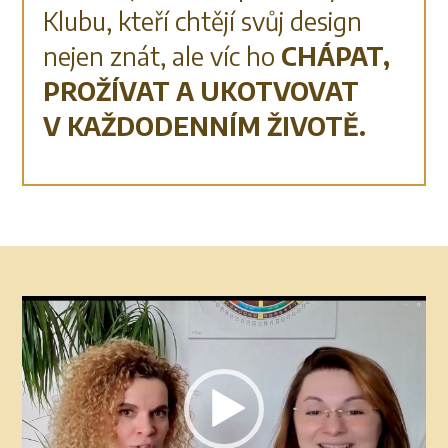
Klubu, kteří chtějí svůj design
nejen znát, ale víc ho
CHÁPAT,
PROŽÍVAT A UKOTVOVAT
V KAŽDODENNÍM ŽIVOTĚ.
Video
přehrávač