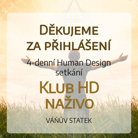
Děkujeme
za přihlášení
4-denní Human Design
setkání
Klub HD
naživo
VÁŇŮV STATEK