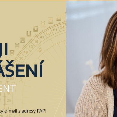
i
ášení
ENT
ý e-mail z adresy FAPI