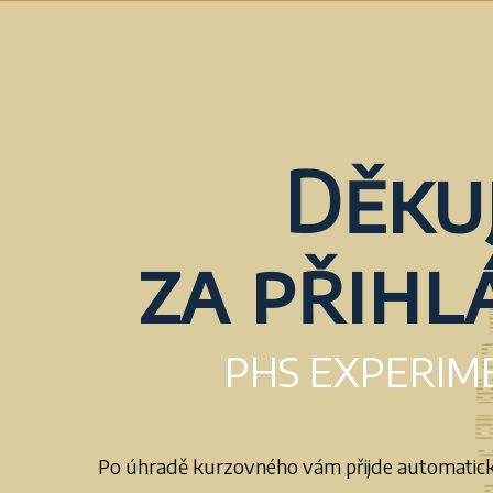
Děkuj
za přihl
PHS EXPERIM
Po úhradě kurzovného vám přijde automatick