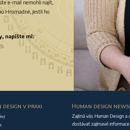
te e-mail nemohli najít,
o Hromadné, jestli ho
y, napište mi:
om
.
design v praxi
Human design news
Zajímá vás Human Design a 
kcí
dostávat zajímavé informace
e