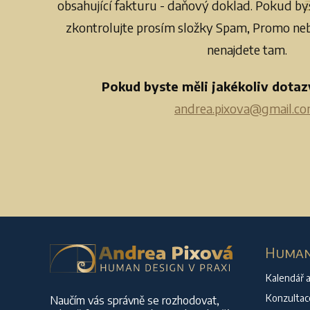
obsahující fakturu - daňový doklad. Pokud bys
zkontrolujte prosím složky Spam, Promo neb
nenajdete tam.
Pokud byste měli jakékoliv dotaz
andrea.pixova@gmail.c
Human 
Kalendář a
Konzultac
Naučím vás správně se rozhodovat,