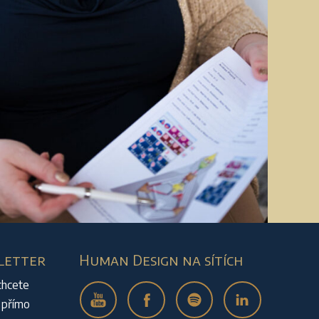
letter
Human Design na sítích
chcete
 přímo