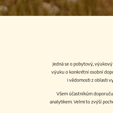
Jedná se o pobytový, výukový 
výuku o konkrétní osobní dopo
i vědomosti z oblasti 
Všem účastníkům doporučujem
analytikem. Velmi to zvýší poch