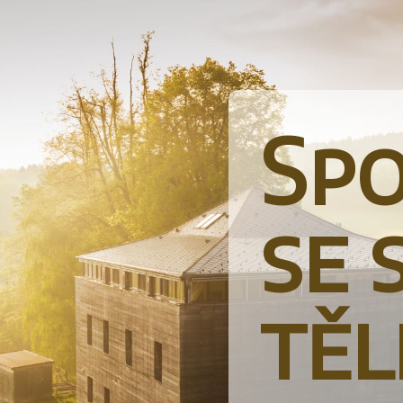
Spo
se 
tě