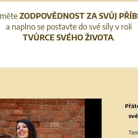
ijměte
ZODPOVĚDNOST
ZA SVŮJ PŘÍ
a naplno se postavte do své síly v roli
TVŮRCE SVÉHO ŽIVOTA
.
Přát
své
Ten