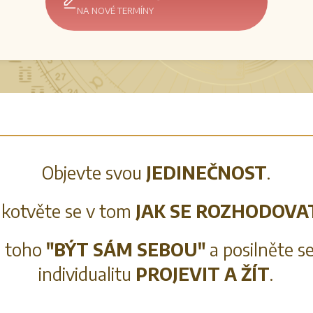
NA NOVÉ TERMÍNY
Objevte svou
JEDINEČNOST
.
kotvěte se v tom
JAK SE ROZHODOVA
o toho
"BÝT SÁM SEBOU"
a posilněte s
individualitu
PROJEVIT A ŽÍT
.