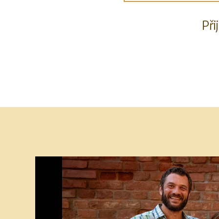
Př
Video
přehrávač