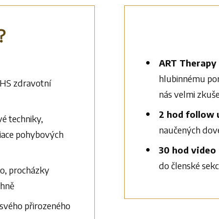
?
ART Therapy 
hlubinnému pon
HS zdravotní
nás velmi zkuše
2 hod follow
é techniky,
naučených dove
ariace pohybových
30 hod video 
do členské sek
ko, procházky
ohně
í svého přirozeného