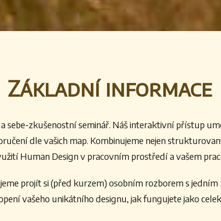
Základní informace
a sebe-zkušenostní seminář. Náš interaktivní přístup u
ručení dle vašich map. Kombinujeme nejen strukturovan
využití Human Design v pracovním prostředí a vašem pra
e projít si (před kurzem) osobním rozborem s jedním z 
opení vašeho unikátního designu, jak fungujete jako celek