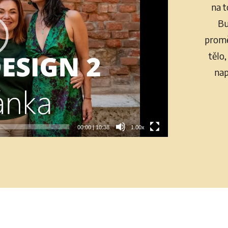
na t
Bu
promě
tělo,
nap
00:00
|
10:38
1.00x