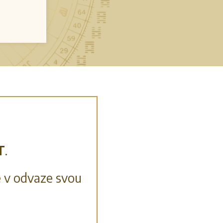
T
.
e v odvaze svou