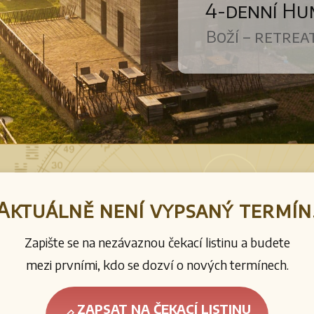
4-denní Hu
Boží – retre
Aktuálně není vypsaný termín
Zapište se na nezávaznou čekací listinu a budete
mezi prvními, kdo se dozví o nových termínech.
ZAPSAT NA ČEKACÍ LISTINU