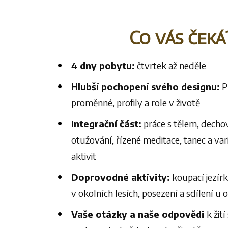
Co vás čeká
4 dny pobytu:
čtvrtek až neděle
Hlubší pochopení svého designu:
P
proměnné, profily a role v životě
Integrační část:
práce s tělem, dechov
otužování, řízené meditace, tanec a v
aktivit
Doprovodné aktivity:
koupací jezír
v okolních lesích, posezení a sdílení u 
Vaše otázky a naše odpovědi
k žit