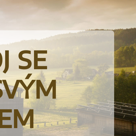
j se
svým
lem