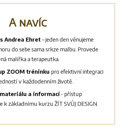
A navíc
s Andrea Ehret
– jeden den věnujeme
oru do sebe sama srkze malbu. Provede
ná malířka a terapeutka.
 up ZOOM tréninku
pro efektivní integraci
dností v každodenním životě.
materiálu a informací
- přístup
ce k základnímu kurzu ŽÍT SVŮJ DESIGN