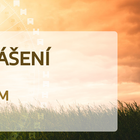
ášení
em