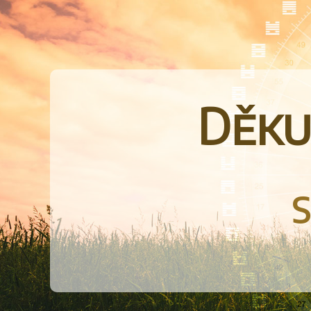
Děku
S