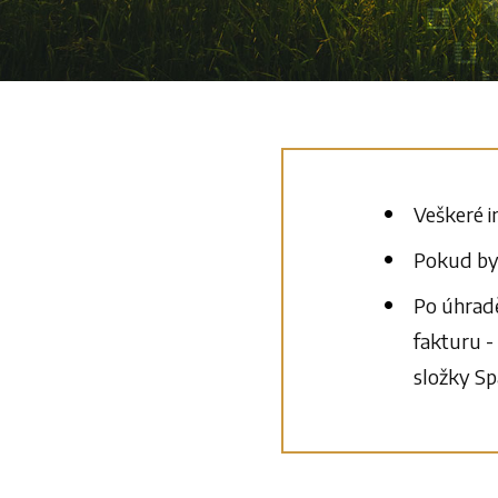
Veškeré i
Pokud bys
Po úhradě
fakturu -
složky Sp