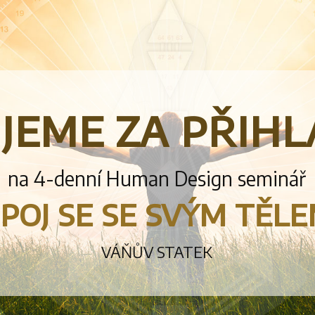
jeme za přihl
na 4-denní Human Design seminář
poj se se svým těl
VÁŇŮV STATEK