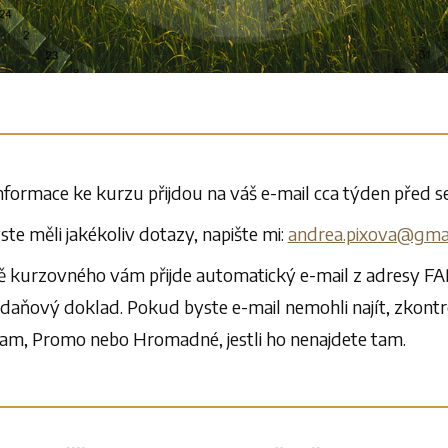
nformace ke kurzu přijdou na váš e-mail cca týden před 
te měli jakékoliv dotazy, napište mi:
andrea.pixova@gma
 kurzovného vám přijde automatický e-mail z adresy FAP
 daňový doklad. Pokud byste e-mail nemohli najít, zkontr
am, Promo nebo Hromadné, jestli ho nenajdete tam.