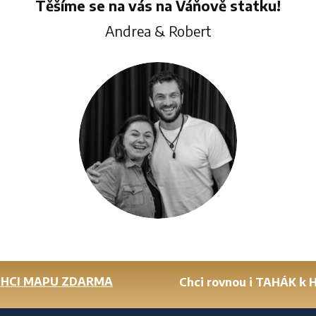
Těšíme se na vás na Váňově statku!
Andrea & Robert
CHCI MAPU ZDARMA
Chci rovnou i TAHÁK k