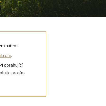
seminářem.
il.com
.
I obsahující
olujte prosím