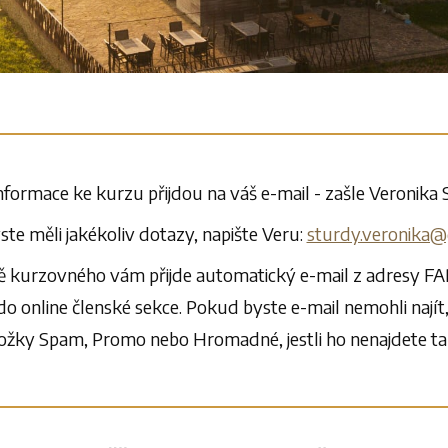
nformace ke kurzu přijdou na váš e-mail - zašle Veronika
te měli jakékoliv dotazy, napište Veru:
sturdy.veronika@
 kurzovného vám přijde automatický e-mail z adresy FAP
do online členské sekce. Pokud byste e-mail nemohli najít
ožky Spam, Promo nebo Hromadné, jestli ho nenajdete t