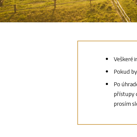
Veškeré i
Pokud bys
Po úhradě
přístupy 
prosím sl