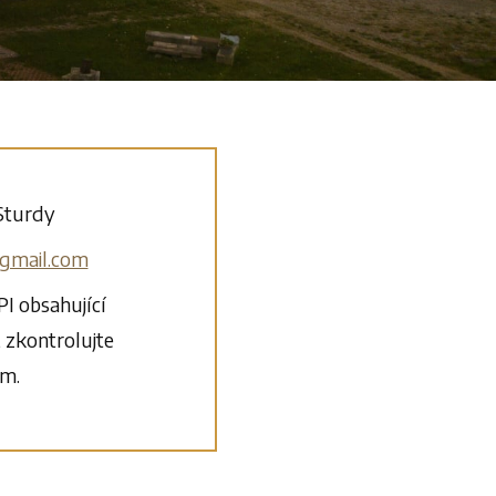
 Sturdy
gmail.com
I obsahující
, zkontrolujte
am.