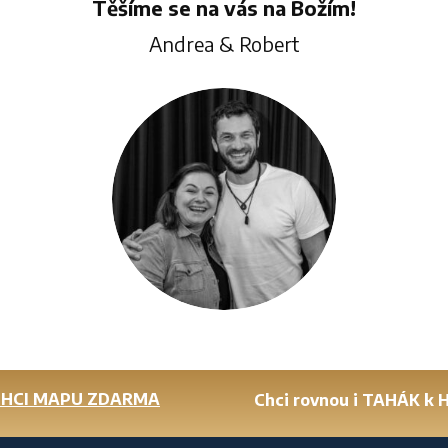
Těšíme se na vás na Božím!
Andrea & Robert
CHCI MAPU ZDARMA
Chci rovnou i TAHÁK k