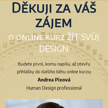
Děkuji za váš
zájem
o online kurz ŽÍT SVŮJ
DESIGN
Budete první, komu napíšu, až otevřu
přihlášky do dalšího běhu online kurzu.
Andrea Pixová
Human Design professional