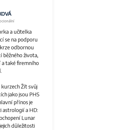
xová
ocionální
rka a učitelka
cí se na podporu
skrze odbornou
í běžného života,
 a také firemního
.
 kurzech Žít svůj
cích jako jsou PHS
hlavní přínos je
 astrologií a HD:
pochopení Lunar
ejich důležitosti