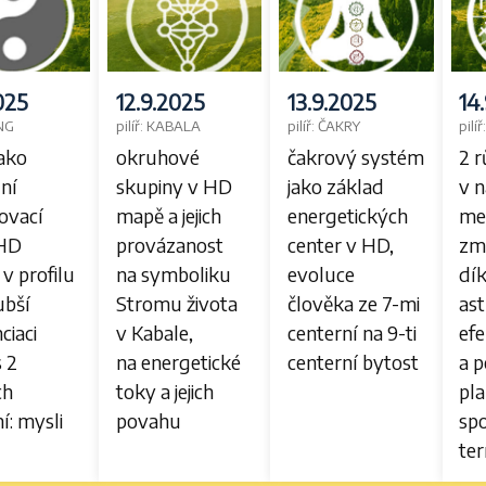
2025
12.9.2025
13.9.2025
14
ING
pilíř: KABALA
pilíř: ČAKRY
pil
jako
okruhové
čakrový systém
2 
ní
skupiny v HD
jako základ
v n
ovací
mapě a jejich
energetických
me
 HD
provázanost
center v HD,
zm
 v profilu
na symboliku
evoluce
dí
ubší
Stromu života
člověka ze 7-mi
as
ciaci
v Kabale,
centerní na 9-ti
ef
s 2
na energetické
centerní bytost
a 
ch
toky a jejich
pla
: mysli
povahu
sp
te