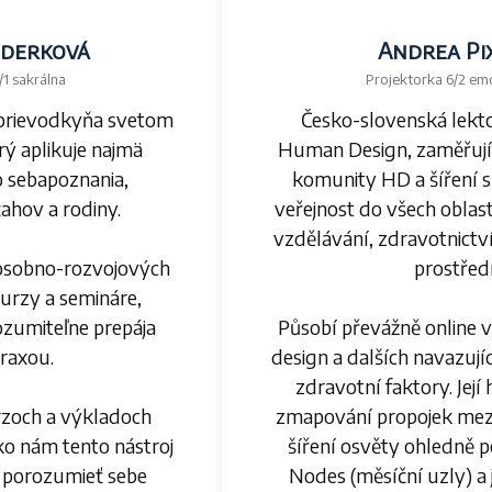
ederková
Andrea Pi
1 sakrálna
Projektorka 6/2 em
sprievodkyňa svetom
Česko-slovenská lekto
ý aplikuje najmä
Human Design, zaměřují
o sebapoznania,
komunity HD a šíření 
ahov a rodiny.
veřejnost do všech oblast
vzdělávání, zdravotnictví
osobno-rozvojových
prostředí
urzy a semináre,
rozumiteľne prepája
Působí převážně online v
praxou.
design a dalších navazují
zdravotní faktory. Její 
rzoch a výkladoch
zmapování propojek mezi
ko nám tento nástroj
šíření osvěty ohledně 
 porozumieť sebe
Nodes (měsíční uzly) a j