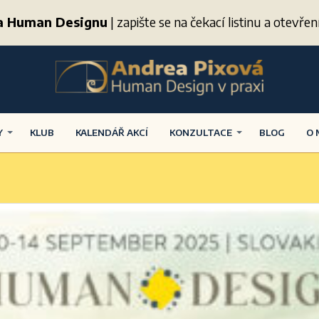
ma Human Designu
| zapište se na čekací listinu a otevř
Y
KLUB
KALENDÁŘ AKCÍ
KONZULTACE
BLOG
O 