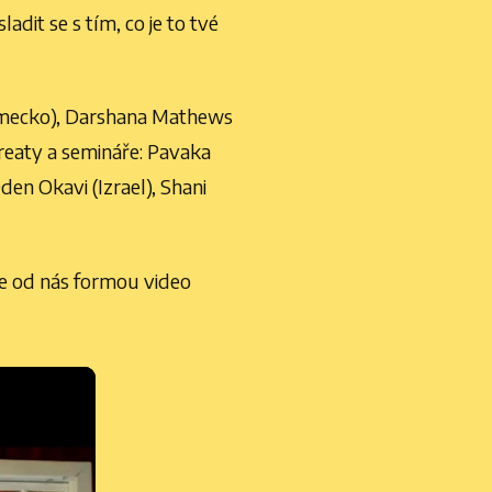
adit se s tím, co je to tvé
(Německo), Darshana Mathews
etreaty a semináře: Pavaka
den Okavi (Izrael), Shani
ce od nás formou video