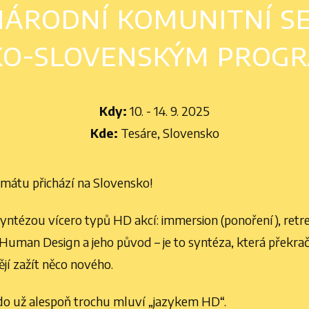
árodní komunitní s
sko-slovenským prog
Kdy:
10. - 14. 9. 2025
Kde:
Tesáre, Slovensko
rmátu přichází na Slovensko!
yntézou vícero typů HD akcí: immersion (ponoření), retre
Human Design a jeho původ – je to syntéza, která překrač
tějí zažít něco nového.
kdo už alespoň trochu mluví „jazykem HD“.