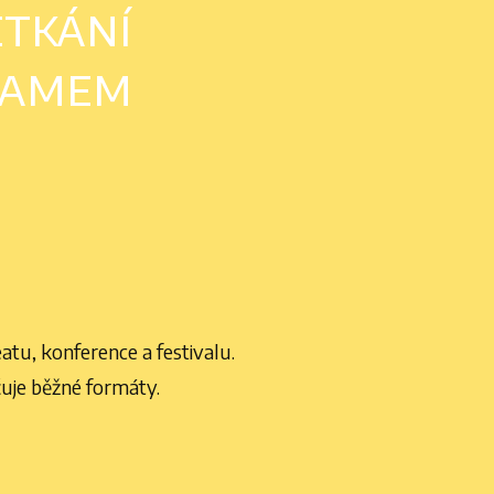
etkání
ramem
atu, konference a festivalu.
uje běžné formáty.