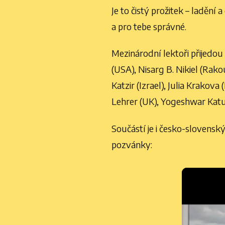
Je to čistý prožitek – ladění 
a pro tebe správné.
Mezinárodní lektoři přijedo
(USA), Nisarg B. Nikiel (Rako
Katzir (Izrael), Julia Krakov
Lehrer (UK), Yogeshwar Kature
Součástí je i česko-slovens
pozvánky:
Video
přehrávač