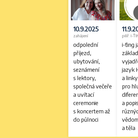
10.9.2025
11.9.
zahájení
pilíř: I-Ť
odpolední
i-ťing 
příjezd,
základ
ubytování,
vyjadř
seznámení
jazyk
s lektory,
a linky
společná večeře
pro hl
a uvítací
diferen
ceremonie
a popi
s koncertem až
různý
do půlnoci
vědomí
a těla