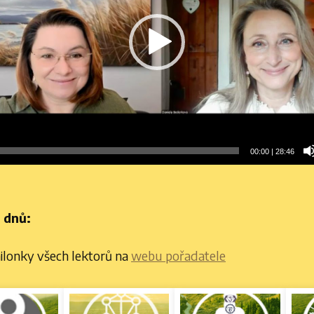
00:00
|
28:46
 dnů:
ailonky všech lektorů na
webu pořadatele