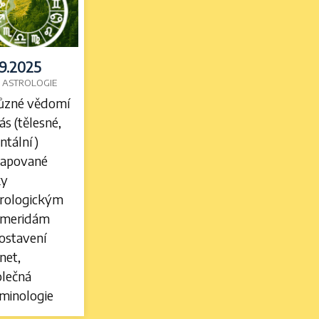
.9.2025
íř: ASTROLOGIE
různé vědomí
ás (tělesné,
ntální)
apované
ky
trologickým
emeridám
postavení
net,
olečná
rminologie