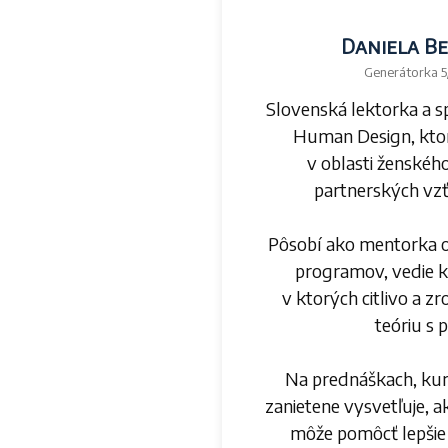
Daniela B
Generátorka 5/
Slovenská lektorka a 
Human Design, ktor
v oblasti ženskéh
partnerských vzť
Pôsobí ako mentorka 
programov, vedie k
v ktorých citlivo a z
teóriu s 
Na prednáškach, ku
zanietene vysvetľuje, a
môže pomôcť lepšie