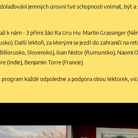
a dolaďování jemných úrovní tvé schopnosti vnímat, být a sl
u až k nám - 3 přímí žáci Ra Uru Hu: Martin Grassinger 
usko). Další lektoři, za kterými se jezdí do zahraničí na r
a (Bělorusko, Slovensko), Ioan Nistor (Rumunsko), Naomi O
 (Indie), Benjamin Torre (Francie).
ký program každé odpoledne a podpora obou lektorek, ví