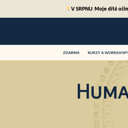
V SRPNU
:
Moje dítě oč
ZDARMA
KURZY A WORKSHOP
Huma