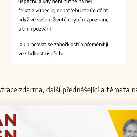
úspěchu a kdy není nutné na něj
čekat a vůbec jej nepotřebujete.Co dělat,
když ve vašem životě chybí rozpoznání,
a tím i pozvání.
Jak pracovat se zahořklostí a přeměnit ji
ve sladkost úspěchu.
trace zdarma, další přednášející a témata 