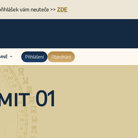
í přihlášek vám neuteče >>
ZDE
MNĚ
Přihlášení
Objednání
it 01