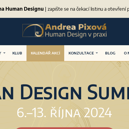
ima Human Designu
| zapište se na čekací listinu a otevřen
Y
KLUB
KALENDÁŘ AKCÍ
KONZULTACE
BLOG
O 
n Design Summ
6.–13. října 2024