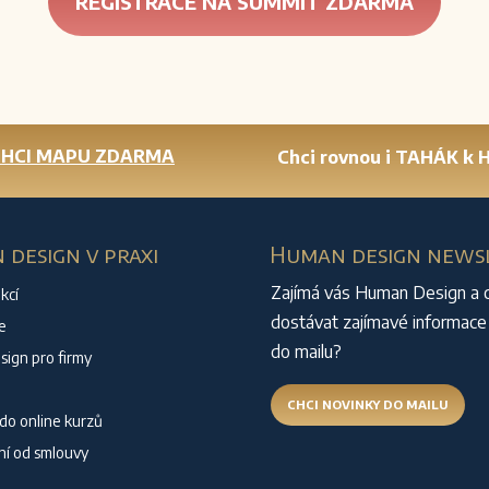
REGISTRACE NA SUMMIT ZDARMA
CHCI MAPU ZDARMA
Chci rovnou i TAHÁK k
design v praxi
Human design news
Zajímá vás Human Design a 
kcí
dostávat zajímavé informace
e
do mailu?
ign pro firmy
CHCI NOVINKY DO MAILU
 do online kurzů
í od smlouvy