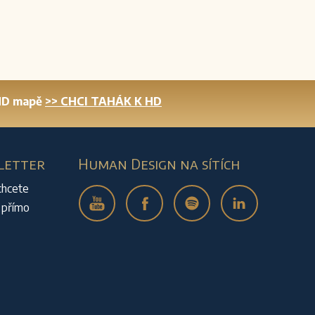
 HD mapě
>> CHCI TAHÁK K HD
letter
Human Design na sítích
chcete
 přímo