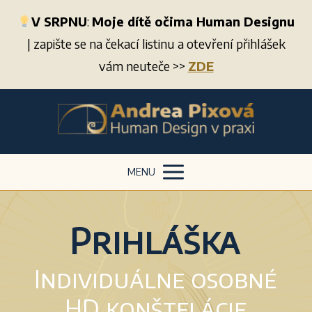
V SRPNU
:
Moje dítě očima Human Designu
| zapište se na čekací listinu a otevření přihlášek
vám neuteče >>
ZDE
MENU
Prihláška
Individuálne osobné
HD konštelácie