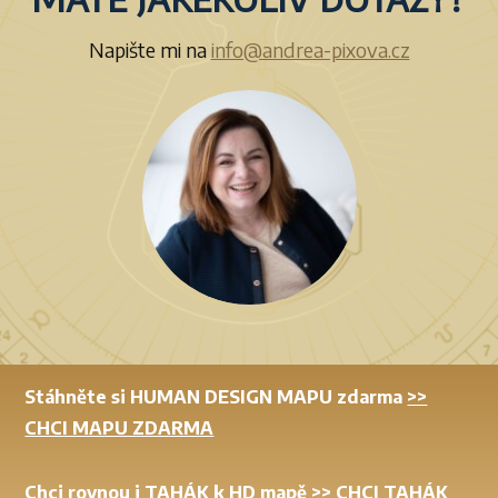
Napište mi na
info@andrea-pixova.cz
Stáhněte si HUMAN DESIGN MAPU zdarma
>>
CHCI MAPU ZDARMA
Chci rovnou i TAHÁK k HD mapě
>> CHCI TAHÁK