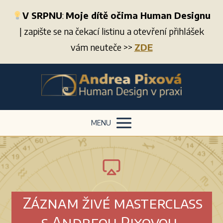
V SRPNU
:
Moje dítě očima Human Designu
| zapište se na čekací listinu a otevření přihlášek
vám neuteče >>
ZDE
MENU
Záznam živé masterclass
s Andreou Pixovou