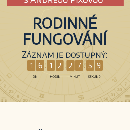
RODINNÉ
FUNGOVÁNÍ
Záznam je dostupný:
1
6
1
2
2
7
5
9
DNÍ
HODIN
MINUT
SEKUND