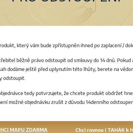
 produkt, který vám bude zpřístupněn ihned po zaplacení / do
řebitel běžně právo odstoupit od smlouvy do 14 dnů. Pokud 
obsah dodáme ještě před uplynutím této lhůty, berete na vědo
y odstoupit.
objednávce tedy potvrzujete, že chcete produkt obdržet hne
 není možné objednávku zrušit z důvodu 14denního odstoupen
CHCI MAPU ZDARMA
Chci rovnou i TAHÁK k