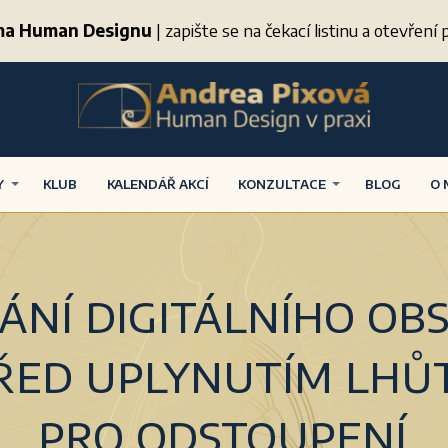
ima Human Designu
| zapište se na čekací listinu a otevřen
Y
KLUB
KALENDÁŘ AKCÍ
KONZULTACE
BLOG
O 
ání digitálního ob
řed uplynutím lhů
pro odstoupení