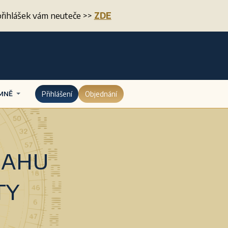
í přihlášek vám neuteče >>
ZDE
MNĚ
Přihlášení
Objednání
sahu
ty