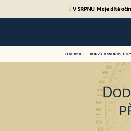
V SRPNU
:
Moje dítě oč
ZDARMA
KURZY A WORKSHOP
Dod
p