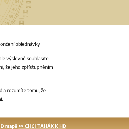
končení objednávky.
ale výslovně souhlasíte
mí, že jeho zpřístupněním
d a rozumíte tomu, že
í.
 HD mapě
>> CHCI TAHÁK K HD