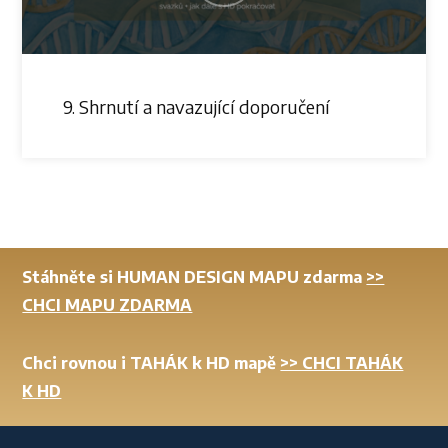
9. Shrnutí a navazující doporučení
Stáhněte si HUMAN DESIGN MAPU zdarma
>>
CHCI MAPU ZDARMA
Chci rovnou i TAHÁK k HD mapě
>> CHCI TAHÁK
K HD