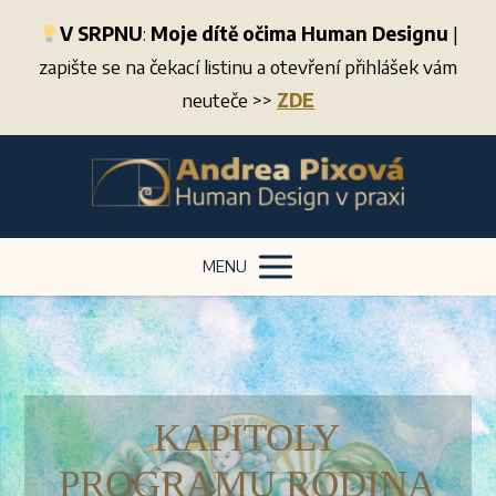
V SRPNU
:
Moje dítě očima Human Designu
|
zapište se na čekací listinu a otevření přihlášek vám
neuteče >>
ZDE
MENU
KAPITOLY
PROGRAMU RODINA