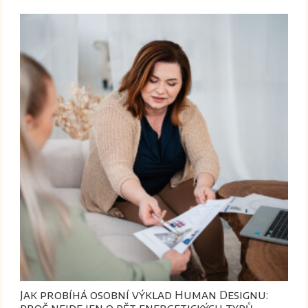
Jak probíhá osobní výklad Human Designu:
proč nejde jen o pět energetických typů