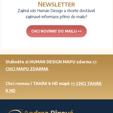
Newsletter
Zajímá vás Human Design a chcete dostávat
zajímavé informace přímo do mailu?
CHCI NOVINKY DO MAILU >>
Stáhněte si HUMAN DESIGN MAPU zdarma
>>
CHCI MAPU ZDARMA
Chci rovnou i TAHÁK k HD mapě
>> CHCI TAHÁK
K HD